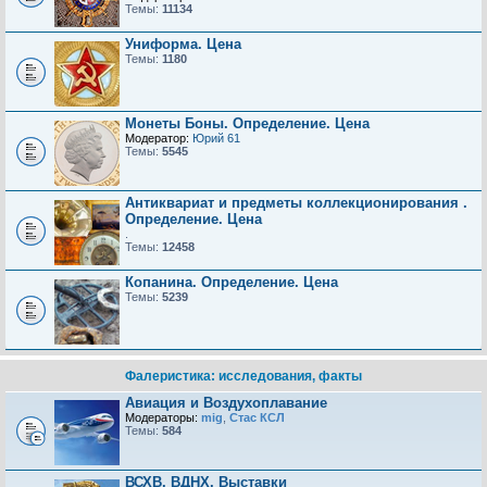
Темы:
11134
Униформа. Цена
Темы:
1180
Монеты Боны. Определение. Цена
Модератор:
Юрий 61
Темы:
5545
Антиквариат и предметы коллекционирования .
Определение. Цена
.
Темы:
12458
Копанина. Определение. Цена
Темы:
5239
Фалеристика: исследования, факты
Авиация и Воздухоплавание
Модераторы:
mig
,
Стас КСЛ
Темы:
584
ВСХВ, ВДНХ, Выставки