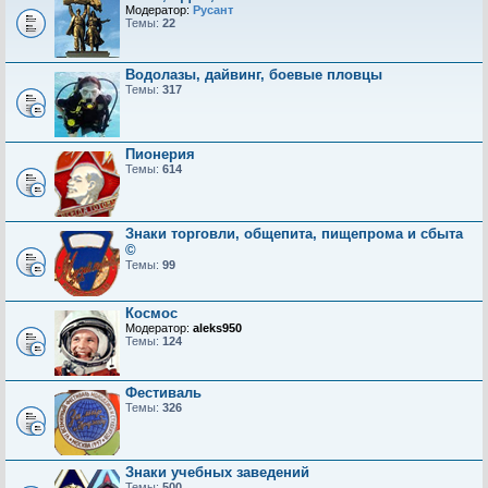
Модератор:
Русант
Темы:
22
Водолазы, дайвинг, боевые пловцы
Темы:
317
Пионерия
Темы:
614
Знаки торговли, общепита, пищепрома и сбыта
©
Темы:
99
Космос
Модератор:
aleks950
Темы:
124
Фестиваль
Темы:
326
Знаки учебных заведений
Темы:
500