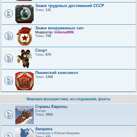
Знаки трудовых достижений CCCP
Темы:
131
Знаки вооруженных сил
Модератор:
trislona2006
Темы:
758
Спорт
Темы:
870
Ленинский комсомол
Темы:
1399
Мировая фалеристика: исследования, факты
Страны Европы
Europe
Темы:
3805
Америка
Северная и Южная Америки
Темы:
431