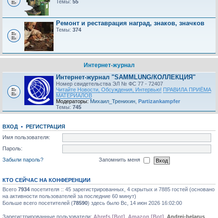
Темы:
55
Ремонт и реставрация наград, знаков, значков
Темы:
374
Интернет-журнал
Интернет-журнал "SAMMLUNG/КОЛЛЕКЦИЯ"
Номер свидетельства ЭЛ № ФС 77 - 72407
Читайте Новости, Обсуждения, Интервью!
ПРАВИЛА ПРИЁМА
МАТЕРИАЛОВ
Модераторы:
Михаил_Тренихин
,
Partizankampfer
Темы:
745
ВХОД
•
РЕГИСТРАЦИЯ
Имя пользователя:
Пароль:
Забыли пароль?
Запомнить меня
КТО СЕЙЧАС НА КОНФЕРЕНЦИИ
Всего
7934
посетителя :: 45 зарегистрированных, 4 скрытых и 7885 гостей (основано
на активности пользователей за последние 60 минут)
Больше всего посетителей (
78590
) здесь было Вс, 14 июн 2026 16:02:00
Зарегистрированные пользователи:
Ahrefs [Bot]
,
Amazon [Bot]
,
Andrei-belarus
,