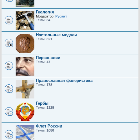
Геология
Модератор:
Русант
Темы:
84
Настольные медали
Темы:
821
Персоналии
Темы:
47
Православная фалеристика
Темы:
178
Гербы
Темы:
1329
Флот России
Темы:
1080