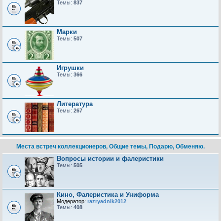
Темы:
837
Марки
Темы:
507
Игрушки
Темы:
366
Литература
Темы:
267
Места встреч коллекционеров, Общие темы, Подарю, Обменяю.
Вопросы истории и фалеристики
Темы:
505
Кино, Фалеристика и Униформа
Модератор:
razryadnik2012
Темы:
408