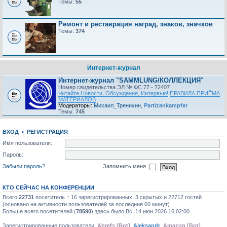
Темы:
55
Ремонт и реставрация наград, знаков, значков
Темы:
374
Интернет-журнал
Интернет-журнал "SAMMLUNG/КОЛЛЕКЦИЯ"
Номер свидетельства ЭЛ № ФС 77 - 72407
Читайте Новости, Обсуждения, Интервью!
ПРАВИЛА ПРИЁМА
МАТЕРИАЛОВ
Модераторы:
Михаил_Тренихин
,
Partizankampfer
Темы:
745
ВХОД
•
РЕГИСТРАЦИЯ
Имя пользователя:
Пароль:
Забыли пароль?
Запомнить меня
КТО СЕЙЧАС НА КОНФЕРЕНЦИИ
Всего
22731
посетитель :: 16 зарегистрированных, 3 скрытых и 22712 гостей
(основано на активности пользователей за последние 60 минут)
Больше всего посетителей (
78590
) здесь было Вс, 14 июн 2026 16:02:00
Зарегистрированные пользователи:
Ahrefs [Bot]
,
Aleksandr
,
Amazon [Bot]
,