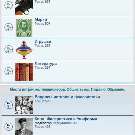
Темы:
837
Марки
Темы:
507
Игрушки
Темы:
366
Литература
Темы:
267
Места встреч коллекционеров, Общие темы, Подарю, Обменяю.
Вопросы истории и фалеристики
Темы:
505
Кино, Фалеристика и Униформа
Модератор:
razryadnik2012
Темы:
408