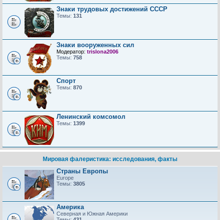
Знаки трудовых достижений CCCP
Темы:
131
Знаки вооруженных сил
Модератор:
trislona2006
Темы:
758
Спорт
Темы:
870
Ленинский комсомол
Темы:
1399
Мировая фалеристика: исследования, факты
Страны Европы
Europe
Темы:
3805
Америка
Северная и Южная Америки
Темы:
431