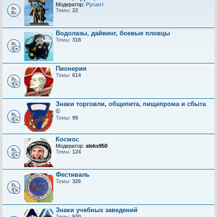
Модератор:
Русант
Темы:
22
Водолазы, дайвинг, боевые пловцы
Темы:
318
Пионерия
Темы:
614
Знаки торговли, общепита, пищепрома и сбыта
©
Темы:
99
Космос
Модератор:
aleks950
Темы:
124
Фестиваль
Темы:
326
Знаки учебных заведений
Темы:
500