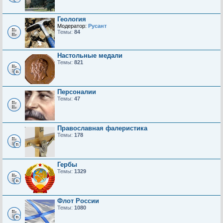
Геология
Модератор:
Русант
Темы:
84
Настольные медали
Темы:
821
Персоналии
Темы:
47
Православная фалеристика
Темы:
178
Гербы
Темы:
1329
Флот России
Темы:
1080