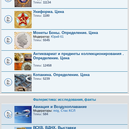
Темы:
11134
Униформа. Цена
Темы:
1180
Монеты Боны. Определение. Цена
Модератор:
Юрий 61
Темы:
5545
Антиквариат и предметы коллекционирования .
Определение. Цена
.
Темы:
12458
Копанина. Определение. Цена
Темы:
5239
Фалеристика: исследования, факты
Авиация и Воздухоплавание
Модераторы:
mig
,
Стас КСЛ
Темы:
584
ВСХВ, ВДНХ, Выставки