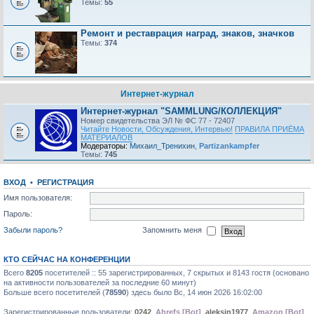
Темы:
55
Ремонт и реставрация наград, знаков, значков
Темы:
374
Интернет-журнал
Интернет-журнал "SAMMLUNG/КОЛЛЕКЦИЯ"
Номер свидетельства ЭЛ № ФС 77 - 72407
Читайте Новости, Обсуждения, Интервью!
ПРАВИЛА ПРИЁМА
МАТЕРИАЛОВ
Модераторы:
Михаил_Тренихин
,
Partizankampfer
Темы:
745
ВХОД
•
РЕГИСТРАЦИЯ
Имя пользователя:
Пароль:
Забыли пароль?
Запомнить меня
КТО СЕЙЧАС НА КОНФЕРЕНЦИИ
Всего
8205
посетителей :: 55 зарегистрированных, 7 скрытых и 8143 гостя (основано
на активности пользователей за последние 60 минут)
Больше всего посетителей (
78590
) здесь было Вс, 14 июн 2026 16:02:00
Зарегистрированные пользователи:
0242
,
Ahrefs [Bot]
,
aleksin1977
,
Amazon [Bot]
,