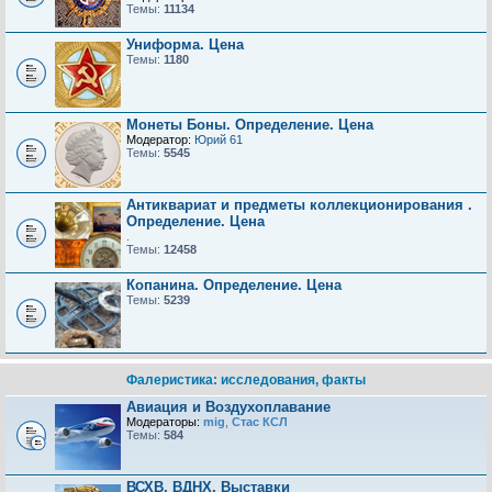
Темы:
11134
Униформа. Цена
Темы:
1180
Монеты Боны. Определение. Цена
Модератор:
Юрий 61
Темы:
5545
Антиквариат и предметы коллекционирования .
Определение. Цена
.
Темы:
12458
Копанина. Определение. Цена
Темы:
5239
Фалеристика: исследования, факты
Авиация и Воздухоплавание
Модераторы:
mig
,
Стас КСЛ
Темы:
584
ВСХВ, ВДНХ, Выставки