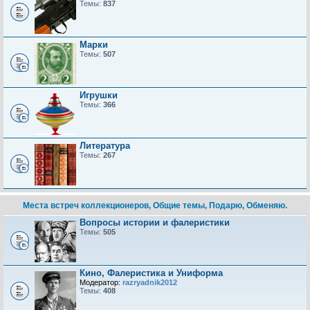
Темы:
837
Марки
Темы:
507
Игрушки
Темы:
366
Литература
Темы:
267
Места встреч коллекционеров, Общие темы, Подарю, Обменяю.
Вопросы истории и фалеристики
Темы:
505
Кино, Фалеристика и Униформа
Модератор:
razryadnik2012
Темы:
408