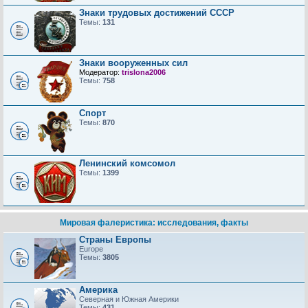
Знаки трудовых достижений CCCP
Темы:
131
Знаки вооруженных сил
Модератор:
trislona2006
Темы:
758
Спорт
Темы:
870
Ленинский комсомол
Темы:
1399
Мировая фалеристика: исследования, факты
Страны Европы
Europe
Темы:
3805
Америка
Северная и Южная Америки
Темы:
431