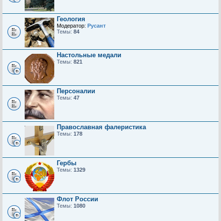
Геология
Модератор:
Русант
Темы:
84
Настольные медали
Темы:
821
Персоналии
Темы:
47
Православная фалеристика
Темы:
178
Гербы
Темы:
1329
Флот России
Темы:
1080