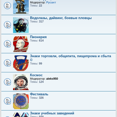
Модератор:
Русант
Темы:
22
Водолазы, дайвинг, боевые пловцы
Темы:
317
Пионерия
Темы:
614
Знаки торговли, общепита, пищепрома и сбыта
©
Темы:
99
Космос
Модератор:
aleks950
Темы:
124
Фестиваль
Темы:
326
Знаки учебных заведений
Темы:
500