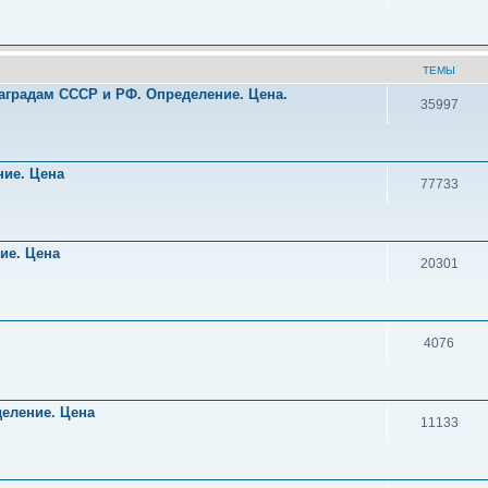
ТЕМЫ
аградам СССР и РФ. Определение. Цена.
35997
!
ние. Цена
77733
ние. Цена
20301
4076
деление. Цена
11133