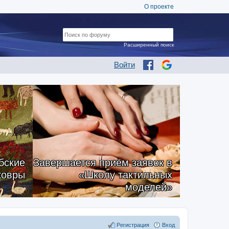
О проекте
Расширенный поиск
Войти
бские
Завершается приём заявок в
ковры
«Школу тактильных
моделей»
Регистрация
Вход