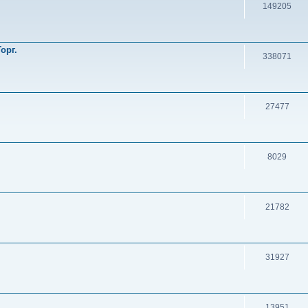
149205
орг.
338071
27477
8029
21782
31927
13951