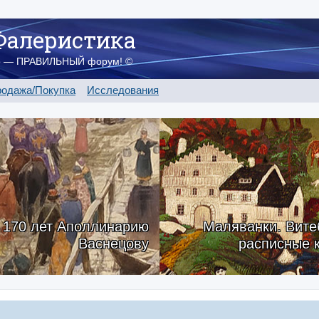
Фалеристика
о — ПРАВИЛЬНЫЙ форум! ©
одажа/Покупка
Исследования
170 лет Аполлинарию
Маляванки. Вите
Васнецову
расписные 