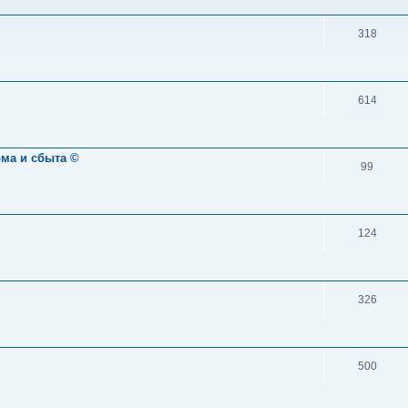
318
614
ома и сбыта ©
99
124
326
500