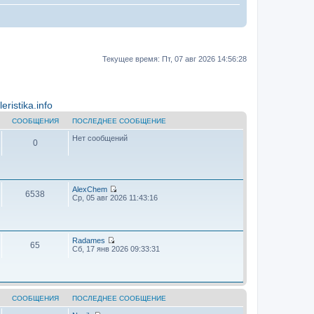
Текущее время: Пт, 07 авг 2026 14:56:28
ristika.info
СООБЩЕНИЯ
ПОСЛЕДНЕЕ СООБЩЕНИЕ
Нет сообщений
0
AlехChem
6538
П
Ср, 05 авг 2026 11:43:16
е
р
е
й
т
Radames
65
и
П
Сб, 17 янв 2026 09:33:31
к
е
п
р
о
е
с
й
л
т
е
и
СООБЩЕНИЯ
ПОСЛЕДНЕЕ СООБЩЕНИЕ
д
к
н