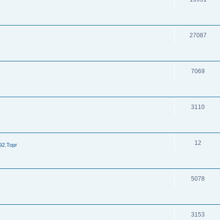
27087
7069
3110
12
92.Торг
5078
3153