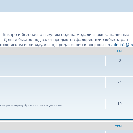
ние подлинности и экспертное сообщество
Быстро и безопасно выкупим ордена медали знаки за наличные.
Деньги быстро под залог предметов фалеристики любых стран.
бговариваем индивидуально, предложения и вопросы на
admin1@fale
ТЕМЫ
0
24
10
валеров наград. Архивные исследования.
ТЕМЫ