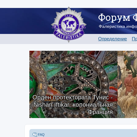
Форум 
Фалеристика.инф
Определение
Пр
Орден протектората Тунис -
Nishan Iftikar, колониальная
Франция
FAQ