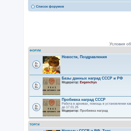
Список форумов
Ордена, медали, знаки. Определе
Условия о
ФОРУМ
Новости, Поздравления
Базы данных наград СССР и РФ
Модератор:
Evgenchys
Пробивка наград СССР
Работа в архивах, помощь в установлении ка
до 17.01.26
Модератор:
Пробивка наград
ТОРГИ
Награды СССР и РФ. Торг