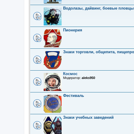
Водолазы, дайвинг, боевые пловцы
Пионерия
Знаки торговли, общепита, пищепр
Космос
Модератор:
aleks950
Фестиваль
Знаки учебных заведений