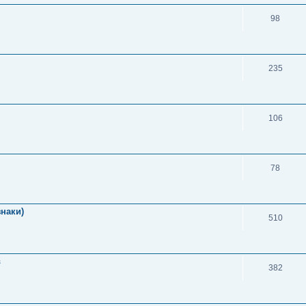
98
235
106
78
знаки)
510
в
382