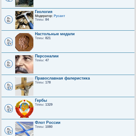
Геология
Модератор:
Русант
Темы:
84
Настольные медали
Темы:
821
Персоналии
Темы:
47
Православная фалеристика
Темы:
178
Гербы
Темы:
1329
Флот России
Темы:
1080