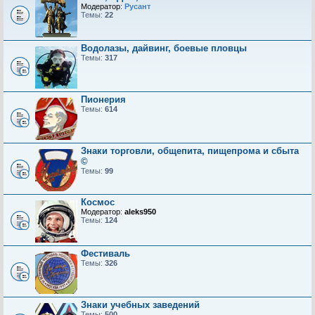
Модератор:
Русант
Темы:
22
Водолазы, дайвинг, боевые пловцы
Темы:
317
Пионерия
Темы:
614
Знаки торговли, общепита, пищепрома и сбыта
©
Темы:
99
Космос
Модератор:
aleks950
Темы:
124
Фестиваль
Темы:
326
Знаки учебных заведений
Темы:
500