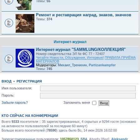
Темы:
55
Ремонт и реставрация наград, знаков, значков
Темы:
374
Интернет-журнал
Интернет-журнал "SAMMLUNG/КОЛЛЕКЦИЯ"
Номер свидетельства ЭЛ № ФС 77 - 72407
Читайте Новости, Обсуждения, Интервью!
ПРАВИЛА ПРИЁМА
МАТЕРИАЛОВ
Модераторы:
Михаил_Тренихин
,
Partizankampfer
Темы:
745
ВХОД
•
РЕГИСТРАЦИЯ
Имя пользователя:
Пароль:
Забыли пароль?
Запомнить меня
КТО СЕЙЧАС НА КОНФЕРЕНЦИИ
Всего
9333
посетителя :: 35 зарегистрированных, 4 скрытых и 9294 гостя (основано
на активности пользователей за последние 60 минут)
Больше всего посетителей (
78590
) здесь было Вс, 14 июн 2026 16:02:00
Зарегистрированные пользователи:
1057850123
,
БВА
,
Ahrefs [Bot]
,
Aleksandr
,