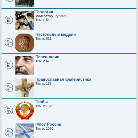
Геология
Модератор:
Русант
Темы:
84
Настольные медали
Темы:
821
Персоналии
Темы:
47
Православная фалеристика
Темы:
178
Гербы
Темы:
1329
Флот России
Темы:
1080