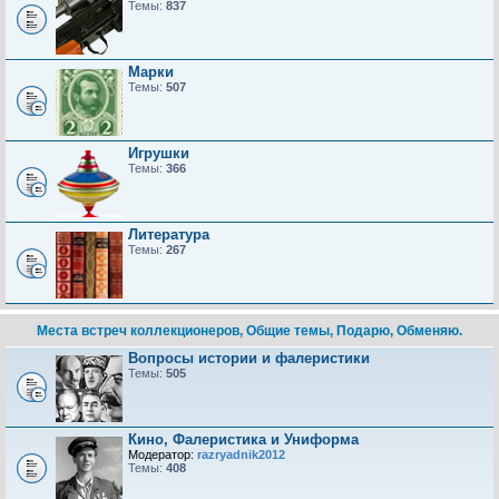
Темы:
837
Марки
Темы:
507
Игрушки
Темы:
366
Литература
Темы:
267
Места встреч коллекционеров, Общие темы, Подарю, Обменяю.
Вопросы истории и фалеристики
Темы:
505
Кино, Фалеристика и Униформа
Модератор:
razryadnik2012
Темы:
408