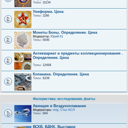
Темы:
11134
Униформа. Цена
Темы:
1180
Монеты Боны. Определение. Цена
Модератор:
Юрий 61
Темы:
5545
Антиквариат и предметы коллекционирования .
Определение. Цена
.
Темы:
12458
Копанина. Определение. Цена
Темы:
5239
Фалеристика: исследования, факты
Авиация и Воздухоплавание
Модераторы:
mig
,
Стас КСЛ
Темы:
584
ВСХВ, ВДНХ, Выставки