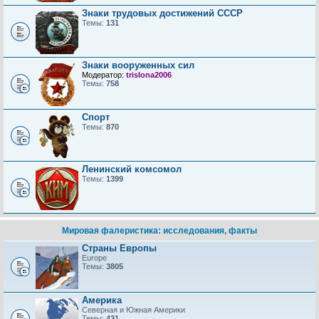
Знаки трудовых достижений CCCP
Темы:
131
Знаки вооруженных сил
Модератор:
trislona2006
Темы:
758
Спорт
Темы:
870
Ленинский комсомол
Темы:
1399
Мировая фалеристика: исследования, факты
Страны Европы
Europe
Темы:
3805
Америка
Северная и Южная Америки
Темы:
431