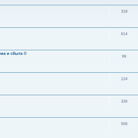
318
614
ома и сбыта ©
99
124
326
500