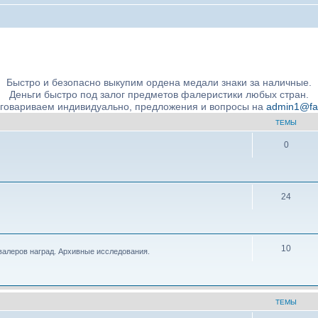
ние подлинности и экспертное сообщество
Быстро и безопасно выкупим ордена медали знаки за наличные.
Деньги быстро под залог предметов фалеристики любых стран.
бговариваем индивидуально, предложения и вопросы на
admin1@fale
ТЕМЫ
0
24
10
валеров наград. Архивные исследования.
ТЕМЫ