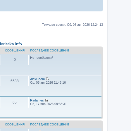
Текущее время: Сб, 08 авг 2026 12:24:13
ristika.info
СООБЩЕНИЯ
ПОСЛЕДНЕЕ СООБЩЕНИЕ
Нет сообщений
0
AlехChem
6538
П
Ср, 05 авг 2026 11:43:16
е
р
е
й
т
Radames
65
и
П
Сб, 17 янв 2026 09:33:31
к
е
п
р
о
е
с
й
л
т
е
и
СООБЩЕНИЯ
ПОСЛЕДНЕЕ СООБЩЕНИЕ
д
к
н