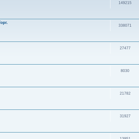
149215
орг.
338071
27477
8030
21782
31927
13951