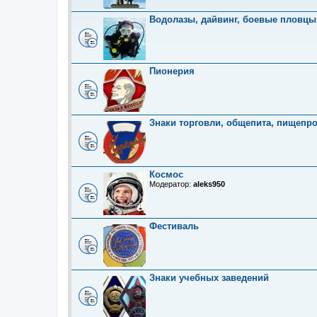
Водолазы, дайвинг, боевые пловцы
Пионерия
Знаки торговли, общепита, пищепр
Космос
Модератор:
aleks950
Фестиваль
Знаки учебных заведений