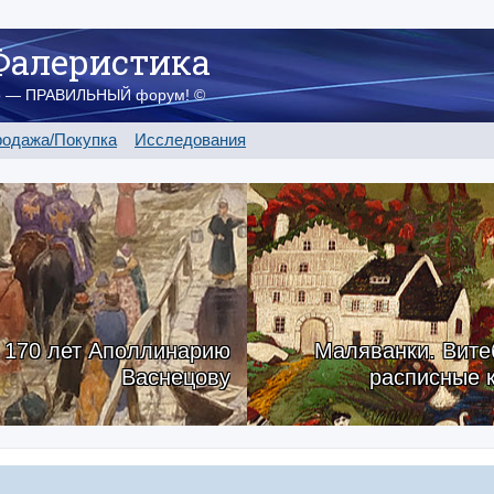
Фалеристика
о — ПРАВИЛЬНЫЙ форум! ©
одажа/Покупка
Исследования
170 лет Аполлинарию
Маляванки. Вите
Васнецову
расписные 