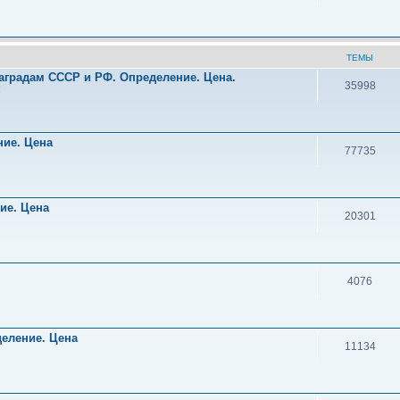
ТЕМЫ
аградам СССР и РФ. Определение. Цена.
35998
!
ние. Цена
77735
ние. Цена
20301
4076
деление. Цена
11134