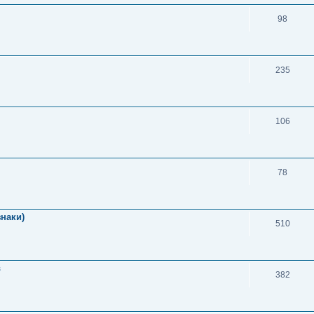
98
235
106
78
знаки)
510
в
382