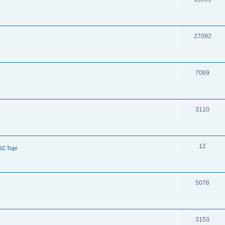
27092
7069
3110
12
92.Торг
5078
3153