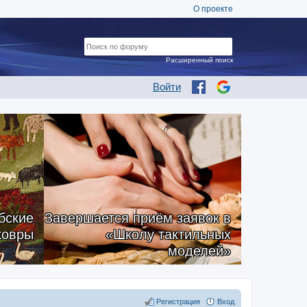
О проекте
Расширенный поиск
Войти
бские
Завершается приём заявок в
ковры
«Школу тактильных
моделей»
Регистрация
Вход