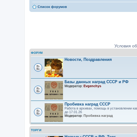
Список форумов
Ордена, медали, знаки. Определе
Условия о
ФОРУМ
Новости, Поздравления
Базы данных наград СССР и РФ
Модератор:
Evgenchys
Пробивка наград СССР
Работа в архивах, помощь в установлении ка
до 17.01.26
Модератор:
Пробивка наград
ТОРГИ
Награды СССР и РФ. Торг