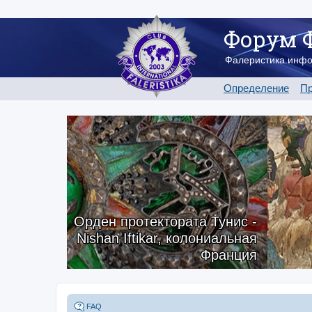
Форум 
Фалеристика.инф
Определение
Пр
Орден протектората Тунис -
Nishan Iftikar, колониальная
Франция
FAQ