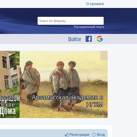
О проекте
Расширенный поиск
Войти
рация
Арзамасская академия в
оскве
НГХМ
Регистрация
Вход