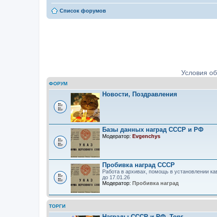
Список форумов
Ордена, медали, знаки. Определе
Условия о
ФОРУМ
Новости, Поздравления
Базы данных наград СССР и РФ
Модератор:
Evgenchys
Пробивка наград СССР
Работа в архивах, помощь в установлении ка
до 17.01.26
Модератор:
Пробивка наград
ТОРГИ
Награды СССР и РФ. Торг