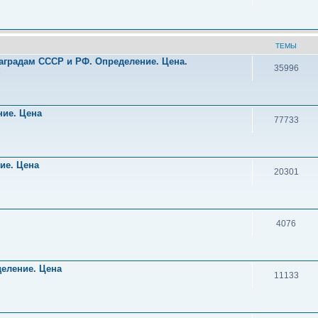
ТЕМЫ
аградам СССР и РФ. Определение. Цена.
35996
!
ние. Цена
77733
ние. Цена
20301
4076
деление. Цена
11133