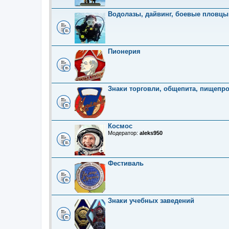
Водолазы, дайвинг, боевые пловцы
Пионерия
Знаки торговли, общепита, пищепр
Космос
Модератор:
aleks950
Фестиваль
Знаки учебных заведений