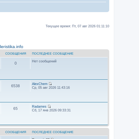
Текущее время: Пт, 07 авг 2026 01:11:10
ristika.info
СООБЩЕНИЯ
ПОСЛЕДНЕЕ СООБЩЕНИЕ
Нет сообщений
0
AlехChem
6538
П
Ср, 05 авг 2026 11:43:16
е
р
е
й
т
Radames
65
и
П
Сб, 17 янв 2026 09:33:31
к
е
п
р
о
е
с
й
л
т
е
и
СООБЩЕНИЯ
ПОСЛЕДНЕЕ СООБЩЕНИЕ
д
к
н