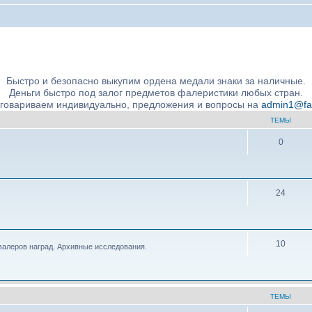
ние подлинности и экспертное сообщество
Быстро и безопасно выкупим ордена медали знаки за наличные.
Деньги быстро под залог предметов фалеристики любых стран.
бговариваем индивидуально, предложения и вопросы на
admin1@fale
ТЕМЫ
0
24
10
валеров наград. Архивные исследования.
ТЕМЫ