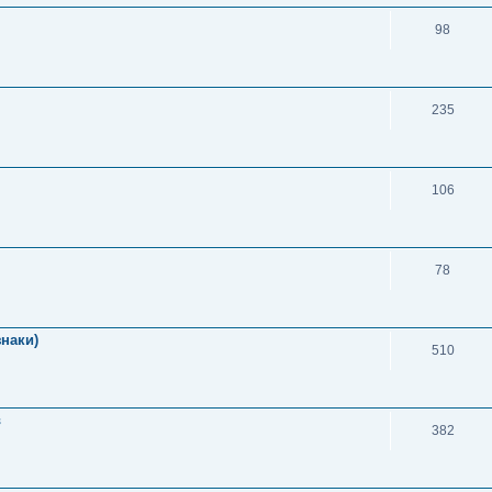
98
235
106
78
знаки)
510
в
382