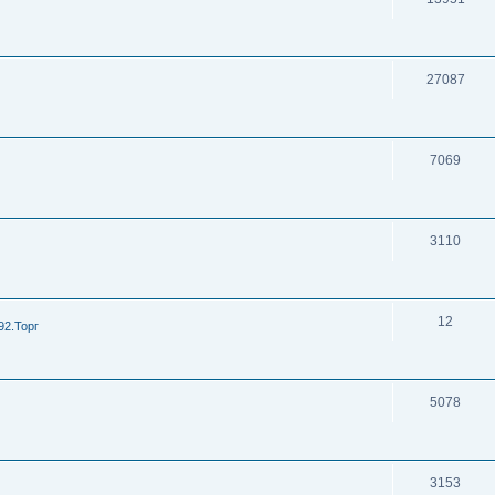
27087
7069
3110
12
92.Торг
5078
3153