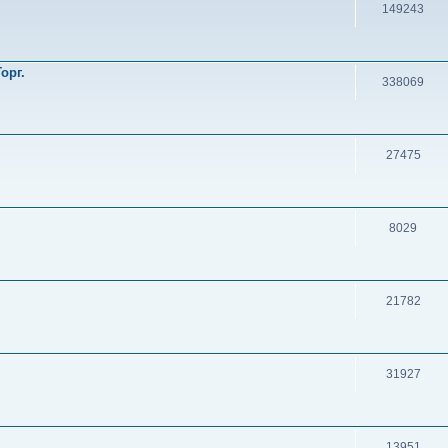
149243
орг.
338069
27475
8029
21782
31927
13951