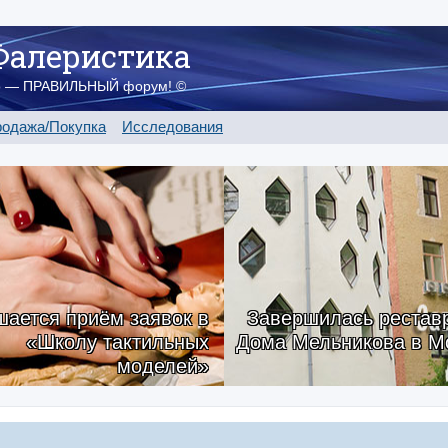
Фалеристика
о — ПРАВИЛЬНЫЙ форум! ©
одажа/Покупка
Исследования
ается приём заявок в
Завершилась рестав
«Школу тактильных
Дома Мельникова в М
моделей»