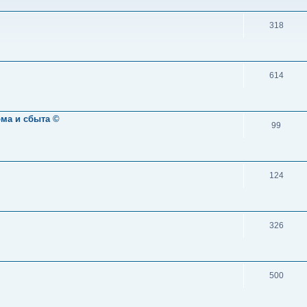
318
614
ома и сбыта ©
99
124
326
500