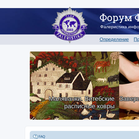
Форум 
Фалеристика.инф
Определение
Пр
Маляванки. Витебские
Заверш
расписные ковры
FAQ