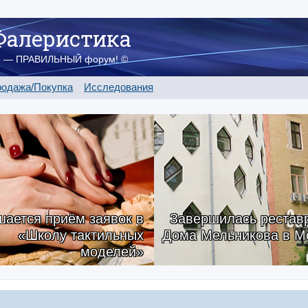
Фалеристика
о — ПРАВИЛЬНЫЙ форум! ©
одажа/Покупка
Исследования
ается приём заявок в
Завершилась рестав
«Школу тактильных
Дома Мельникова в М
моделей»