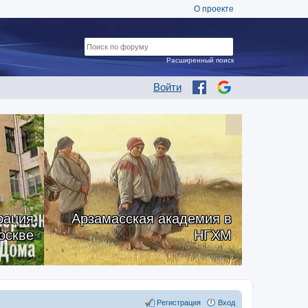
О проекте
Расширенный поиск
Войти
рация
Арзамасская академия в
оскве
НГХМ
Регистрация
Вход