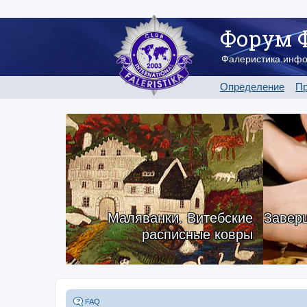
Форум 
Фалеристика.инф
Определение
Пр
Маляванки. Витебские
Заверш
расписные ковры
FAQ