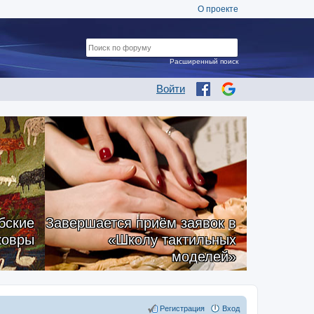
О проекте
Расширенный поиск
Войти
бские
Завершается приём заявок в
ковры
«Школу тактильных
моделей»
Регистрация
Вход