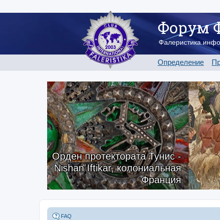
Форум 
Фалеристика.инф
Определение
Пр
Орден протектората Тунис -
Nishan Iftikar, колониальная
Франция
FAQ