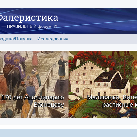
Фалеристика
о — ПРАВИЛЬНЫЙ форум! ©
одажа/Покупка
Исследования
170 лет Аполлинарию
Маляванки. Вите
Васнецову
расписные 