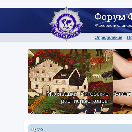
Форум 
Фалеристика.инф
Определение
Пр
Маляванки. Витебские
Заверш
расписные ковры
FAQ