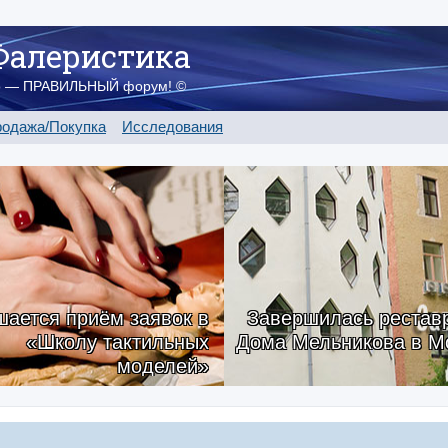
Фалеристика
о — ПРАВИЛЬНЫЙ форум! ©
одажа/Покупка
Исследования
ается приём заявок в
Завершилась рестав
«Школу тактильных
Дома Мельникова в М
моделей»