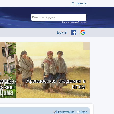
О проекте
Расширенный поиск
Войти
рация
Арзамасская академия в
оскве
НГХМ
Регистрация
Вход