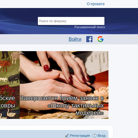
О проекте
Расширенный поиск
Войти
бские
Завершается приём заявок в
ковры
«Школу тактильных
моделей»
Регистрация
Вход