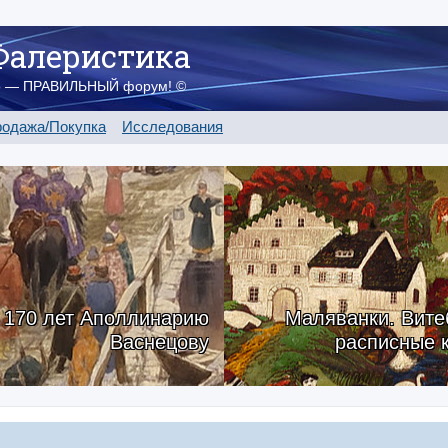
Фалеристика
о — ПРАВИЛЬНЫЙ форум! ©
одажа/Покупка
Исследования
170 лет Аполлинарию
Маляванки. Вите
Васнецову
расписные 