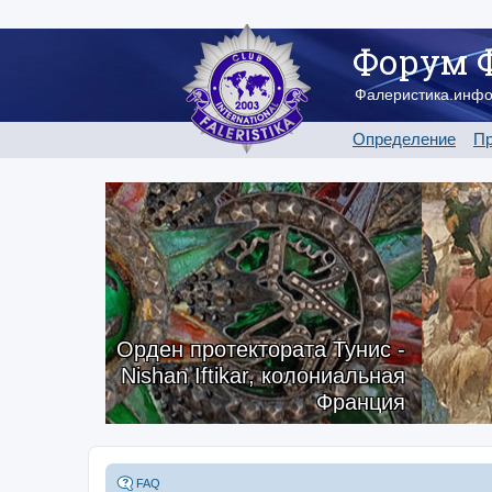
Форум 
Фалеристика.инф
Определение
Пр
Орден протектората Тунис -
Nishan Iftikar, колониальная
Франция
FAQ