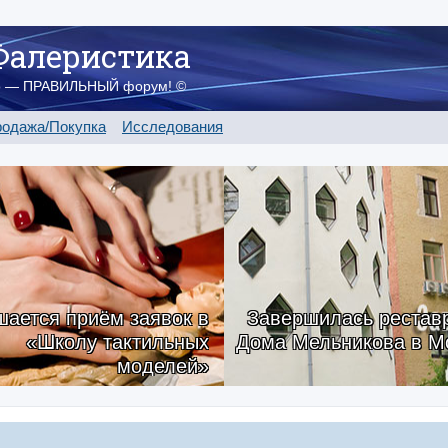
Фалеристика
о — ПРАВИЛЬНЫЙ форум! ©
одажа/Покупка
Исследования
ается приём заявок в
Завершилась рестав
«Школу тактильных
Дома Мельникова в М
моделей»