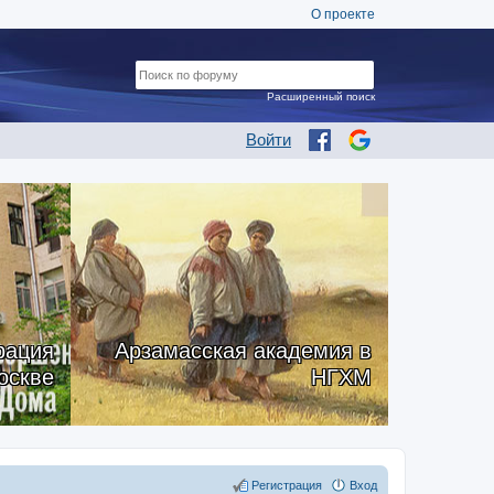
О проекте
Расширенный поиск
Войти
рация
Арзамасская академия в
оскве
НГХМ
Регистрация
Вход