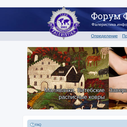
Форум 
Фалеристика.инф
Определение
Пр
Маляванки. Витебские
Заверш
расписные ковры
FAQ