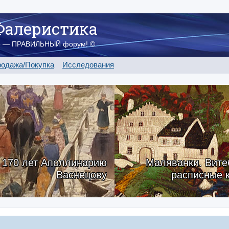
Фалеристика
о — ПРАВИЛЬНЫЙ форум! ©
одажа/Покупка
Исследования
170 лет Аполлинарию
Маляванки. Вите
Васнецову
расписные 