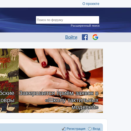
О проекте
Расширенный поиск
Войти
бские
Завершается приём заявок в
ковры
«Школу тактильных
моделей»
Регистрация
Вход