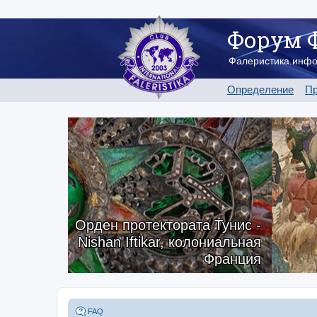
Форум 
Фалеристика.инф
Определение
Пр
Орден протектората Тунис -
Nishan Iftikar, колониальная
Франция
FAQ