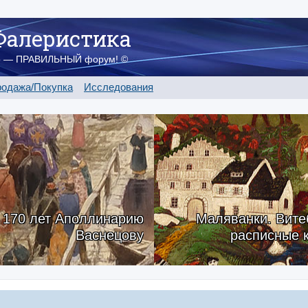
Фалеристика
о — ПРАВИЛЬНЫЙ форум! ©
одажа/Покупка
Исследования
170 лет Аполлинарию
Маляванки. Вите
Васнецову
расписные 