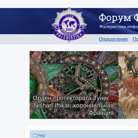
Форум 
Фалеристика.инф
Определение
Пр
Орден протектората Тунис -
Nishan Iftikar, колониальная
Франция
FAQ