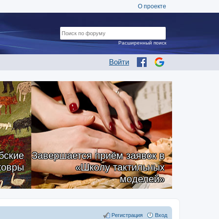
О проекте
Расширенный поиск
Войти
бские
Завершается приём заявок в
ковры
«Школу тактильных
моделей»
Регистрация
Вход