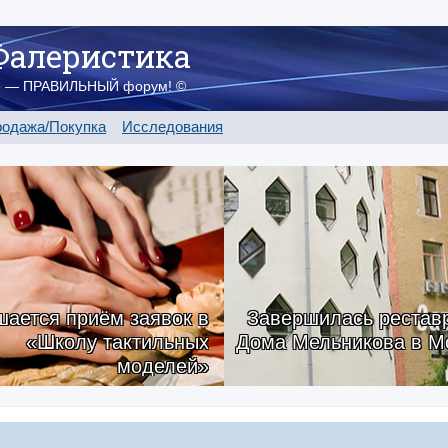
Фалеристика
о — ПРАВИЛЬНЫЙ форум! ©
одажа/Покупка
Исследования
ается приём заявок в
Завершилась рестав
«Школу тактильных
Дома Мельникова в М
моделей»