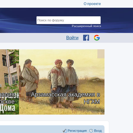
О проекте
Расширенный поиск
Войти
рация
Арзамасская академия в
оскве
НГХМ
Регистрация
Вход