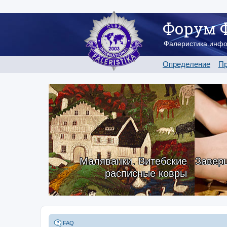
Форум 
Фалеристика.инф
Определение
Пр
Маляванки. Витебские
Заверш
расписные ковры
FAQ