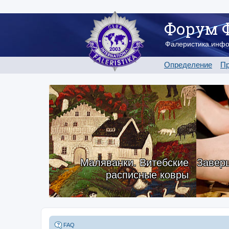
Форум 
Фалеристика.инф
Определение
Пр
Маляванки. Витебские
Заверш
расписные ковры
FAQ