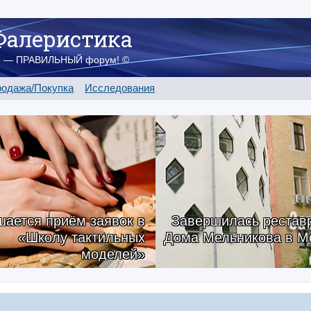
Фалеристика
о — ПРАВИЛЬНЫЙ форум! ©
одажа/Покупка
Исследования
ается приём заявок в
Завершилась рестав
«Школу тактильных
Дома Мельникова в М
моделей»