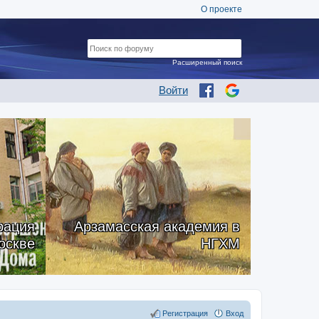
О проекте
Расширенный поиск
Войти
рация
Арзамасская академия в
оскве
НГХМ
Регистрация
Вход