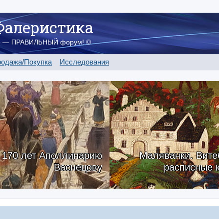
Фалеристика
о — ПРАВИЛЬНЫЙ форум! ©
одажа/Покупка
Исследования
170 лет Аполлинарию
Маляванки. Вите
Васнецову
расписные 