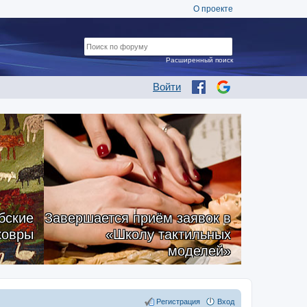
О проекте
Расширенный поиск
Войти
бские
Завершается приём заявок в
ковры
«Школу тактильных
моделей»
Регистрация
Вход