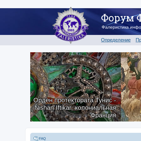
Форум 
Фалеристика.инф
Определение
Пр
Орден протектората Тунис -
Nishan Iftikar, колониальная
Франция
FAQ