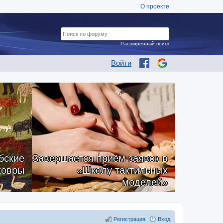
О проекте
Расширенный поиск
Войти
бские
Завершается приём заявок в
ковры
«Школу тактильных
моделей»
Регистрация
Вход