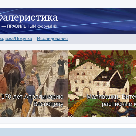
Фалеристика
о — ПРАВИЛЬНЫЙ форум! ©
одажа/Покупка
Исследования
170 лет Аполлинарию
Маляванки. Вите
Васнецову
расписные 