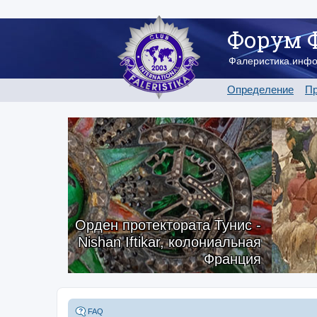
Форум 
Фалеристика.инф
Определение
Пр
Орден протектората Тунис -
Nishan Iftikar, колониальная
Франция
FAQ