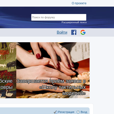
О проекте
Расширенный поиск
Войти
бские
Завершается приём заявок в
ковры
«Школу тактильных
моделей»
Регистрация
Вход