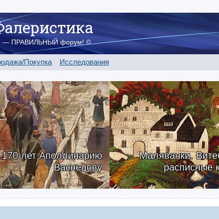
Фалеристика
о — ПРАВИЛЬНЫЙ форум! ©
одажа/Покупка
Исследования
170 лет Аполлинарию
Маляванки. Вите
Васнецову
расписные 