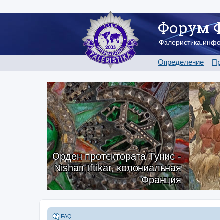
Форум 
Фалеристика.инф
Определение
Пр
Орден протектората Тунис -
Nishan Iftikar, колониальная
Франция
FAQ