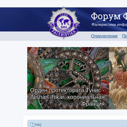
Форум 
Фалеристика.инф
Определение
Пр
Орден протектората Тунис -
Nishan Iftikar, колониальная
Франция
FAQ