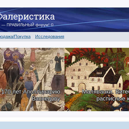
Фалеристика
о — ПРАВИЛЬНЫЙ форум! ©
одажа/Покупка
Исследования
170 лет Аполлинарию
Маляванки. Вите
Васнецову
расписные 