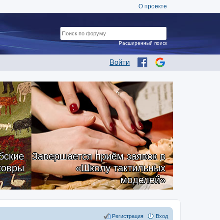
О проекте
Расширенный поиск
Войти
бские
Завершается приём заявок в
ковры
«Школу тактильных
моделей»
Регистрация
Вход