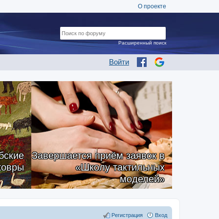
О проекте
Расширенный поиск
Войти
бские
Завершается приём заявок в
ковры
«Школу тактильных
моделей»
Регистрация
Вход