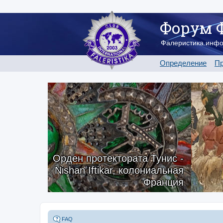
Форум 
Фалеристика.инф
Определение
Пр
Орден протектората Тунис -
Nishan Iftikar, колониальная
Франция
FAQ