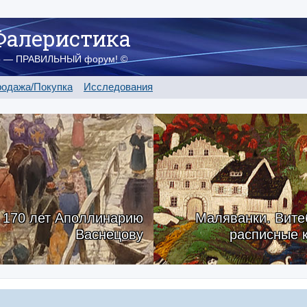
Фалеристика
о — ПРАВИЛЬНЫЙ форум! ©
одажа/Покупка
Исследования
170 лет Аполлинарию
Маляванки. Вите
Васнецову
расписные 