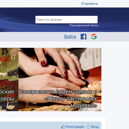
О проекте
Расширенный поиск
Войти
бские
Завершается приём заявок в
ковры
«Школу тактильных
моделей»
Регистрация
Вход