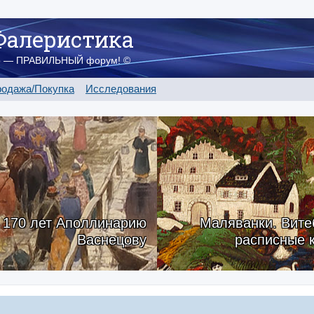
Фалеристика
о — ПРАВИЛЬНЫЙ форум! ©
одажа/Покупка
Исследования
170 лет Аполлинарию
Маляванки. Вите
Васнецову
расписные 