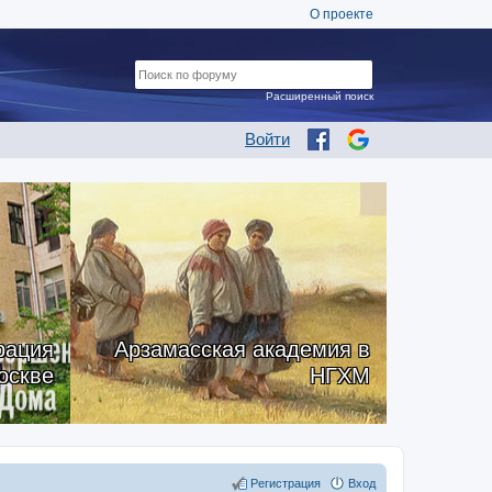
О проекте
Расширенный поиск
Войти
рация
Арзамасская академия в
оскве
НГХМ
Регистрация
Вход