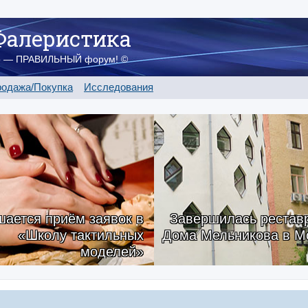
Фалеристика
о — ПРАВИЛЬНЫЙ форум! ©
одажа/Покупка
Исследования
ается приём заявок в
Завершилась рестав
«Школу тактильных
Дома Мельникова в М
моделей»