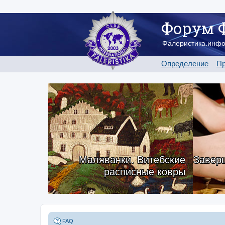
Форум 
Фалеристика.инф
Определение
Пр
Маляванки. Витебские
Заверш
расписные ковры
FAQ