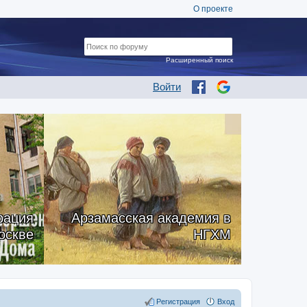
О проекте
Расширенный поиск
Войти
рация
Арзамасская академия в
оскве
НГХМ
Регистрация
Вход