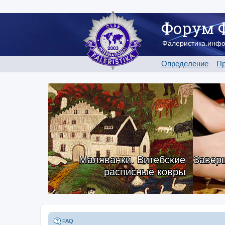
Форум 
Фалеристика.инф
Определение
Пр
Маляванки. Витебские
Заверш
расписные ковры
FAQ