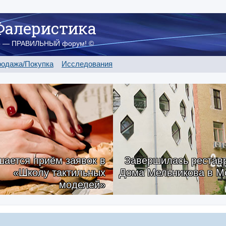
Фалеристика
о — ПРАВИЛЬНЫЙ форум! ©
одажа/Покупка
Исследования
ается приём заявок в
Завершилась рестав
«Школу тактильных
Дома Мельникова в М
моделей»