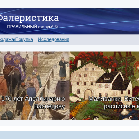
Фалеристика
о — ПРАВИЛЬНЫЙ форум! ©
одажа/Покупка
Исследования
170 лет Аполлинарию
Маляванки. Вите
Васнецову
расписные 