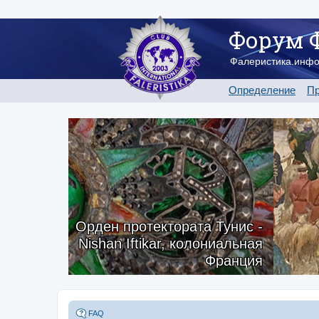
Форум 
Фалеристика.инф
Определение
Пр
Орден протектората Тунис -
Nishan Iftikar, колониальная
Франция
FAQ