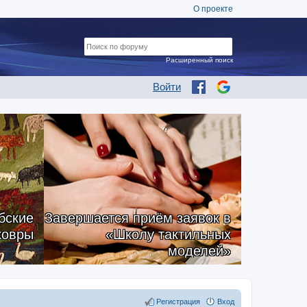
О проекте
Расширенный поиск
Войти
бские
Завершается приём заявок в
ковры
«Школу тактильных
моделей»
Регистрация
Вход