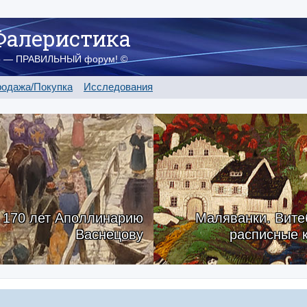
Фалеристика
о — ПРАВИЛЬНЫЙ форум! ©
одажа/Покупка
Исследования
170 лет Аполлинарию
Маляванки. Вите
Васнецову
расписные 