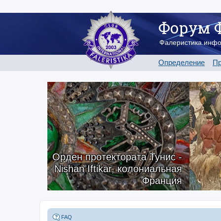
Форум 
Фалеристика.инф
Определение
Пр
Орден протектората Тунис -
Nishan Iftikar, колониальная
Франция
FAQ