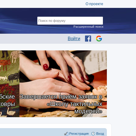
О проекте
Расширенный поиск
Войти
бские
Завершается приём заявок в
ковры
«Школу тактильных
моделей»
Регистрация
Вход