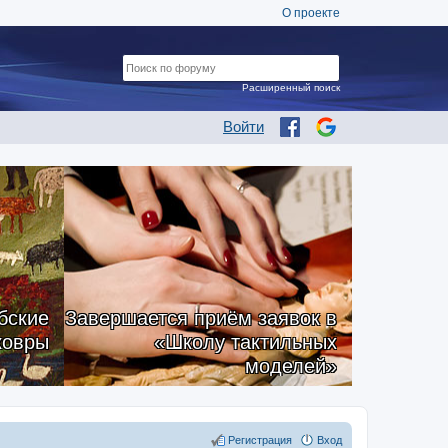
О проекте
Расширенный поиск
Войти
бские
Завершается приём заявок в
ковры
«Школу тактильных
моделей»
Регистрация
Вход