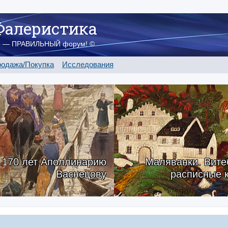
Фалеристика
о — ПРАВИЛЬНЫЙ форум! ©
одажа/Покупка
Исследования
170 лет Аполлинарию
Маляванки. Вите
Васнецову
расписные 