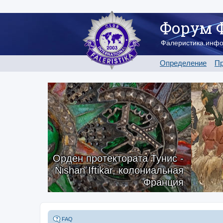
Форум 
Фалеристика.инф
Определение
Пр
Орден протектората Тунис -
Nishan Iftikar, колониальная
Франция
FAQ