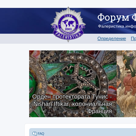
Форум 
Фалеристика.инф
Определение
Пр
Орден протектората Тунис -
Nishan Iftikar, колониальная
Франция
FAQ