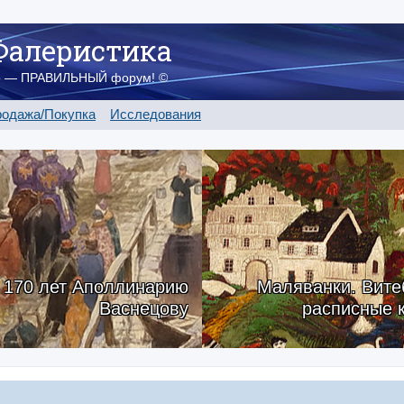
Фалеристика
о — ПРАВИЛЬНЫЙ форум! ©
одажа/Покупка
Исследования
170 лет Аполлинарию
Маляванки. Вите
Васнецову
расписные 