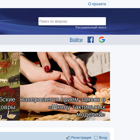
О проекте
Расширенный поиск
Войти
бские
Завершается приём заявок в
ковры
«Школу тактильных
моделей»
Регистрация
Вход