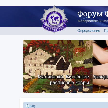
Форум 
Фалеристика.инф
Определение
Пр
Маляванки. Витебские
Заверш
расписные ковры
FAQ