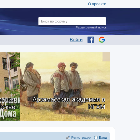
О проекте
Расширенный поиск
Войти
рация
Арзамасская академия в
оскве
НГХМ
Регистрация
Вход