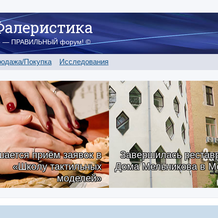
Фалеристика
о — ПРАВИЛЬНЫЙ форум! ©
одажа/Покупка
Исследования
ается приём заявок в
Завершилась рестав
«Школу тактильных
Дома Мельникова в М
моделей»