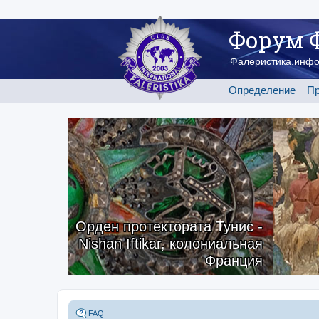
Форум 
Фалеристика.инф
Определение
Пр
Орден протектората Тунис -
Nishan Iftikar, колониальная
Франция
FAQ