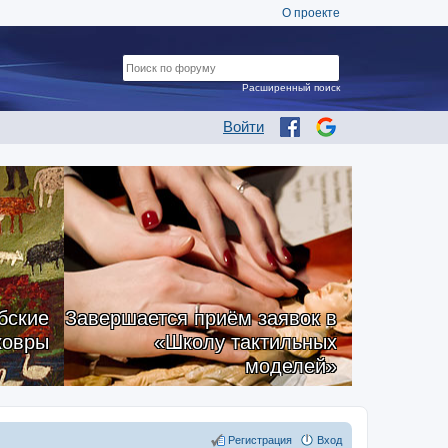
О проекте
Расширенный поиск
Войти
бские
Завершается приём заявок в
ковры
«Школу тактильных
моделей»
Регистрация
Вход