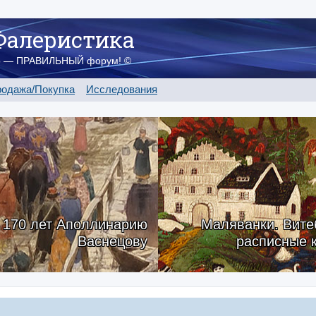
Фалеристика
о — ПРАВИЛЬНЫЙ форум! ©
одажа/Покупка
Исследования
170 лет Аполлинарию
Маляванки. Вите
Васнецову
расписные 