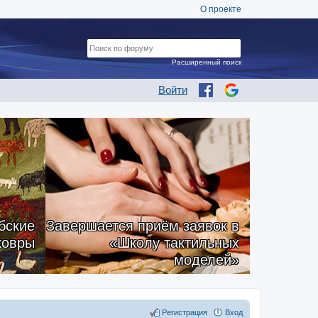
О проекте
Расширенный поиск
Войти
бские
Завершается приём заявок в
ковры
«Школу тактильных
моделей»
Регистрация
Вход