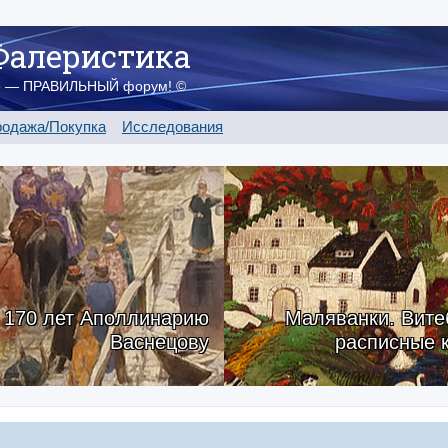
Фалеристика
о — ПРАВИЛЬНЫЙ форум! ©
одажа/Покупка
Исследования
170 лет Аполлинарию
Маляванки. Вите
Васнецову
расписные 