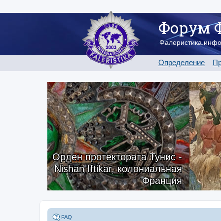
Форум 
Фалеристика.инф
Определение
Пр
Орден протектората Тунис -
Nishan Iftikar, колониальная
Франция
FAQ