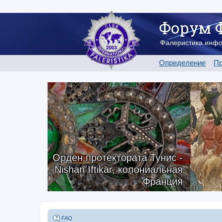
Форум 
Фалеристика.инф
Определение
Пр
Орден протектората Тунис -
Nishan Iftikar, колониальная
Франция
FAQ