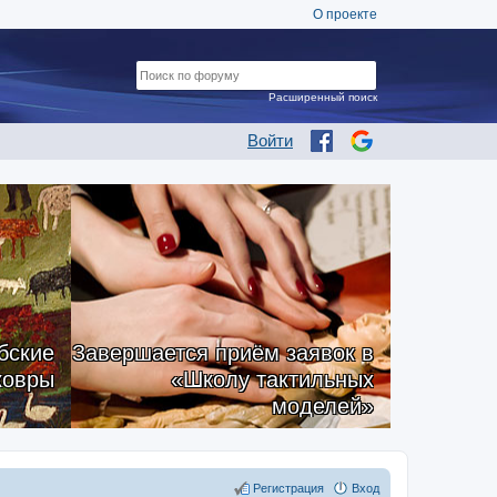
О проекте
Расширенный поиск
Войти
бские
Завершается приём заявок в
ковры
«Школу тактильных
моделей»
Регистрация
Вход