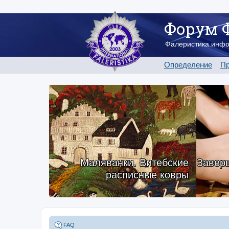
Форум 
Фалеристика.инф
Определение
Пр
Маляванки. Витебские
Заверш
расписные ковры
FAQ