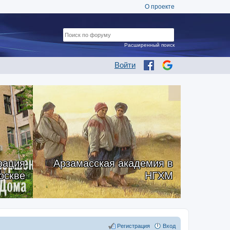
О проекте
Расширенный поиск
Войти
рация
Арзамасская академия в
оскве
НГХМ
Регистрация
Вход