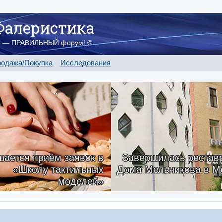
Фалеристика
о — ПРАВИЛЬНЫЙ форум! ©
одажа/Покупка
Исследования
ается приём заявок в
Завершилась рестав
«Школу тактильных
Дома Мельникова в М
моделей»