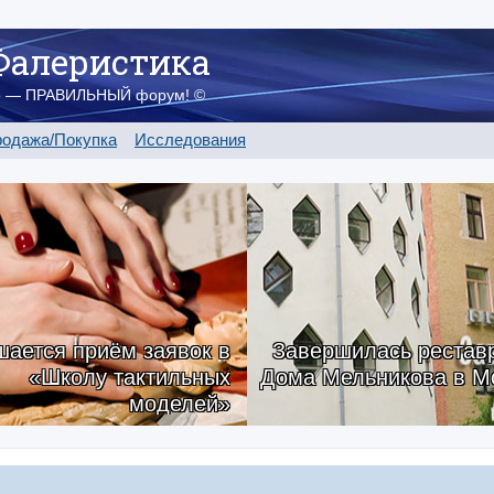
Фалеристика
о — ПРАВИЛЬНЫЙ форум! ©
одажа/Покупка
Исследования
ается приём заявок в
Завершилась рестав
«Школу тактильных
Дома Мельникова в М
моделей»