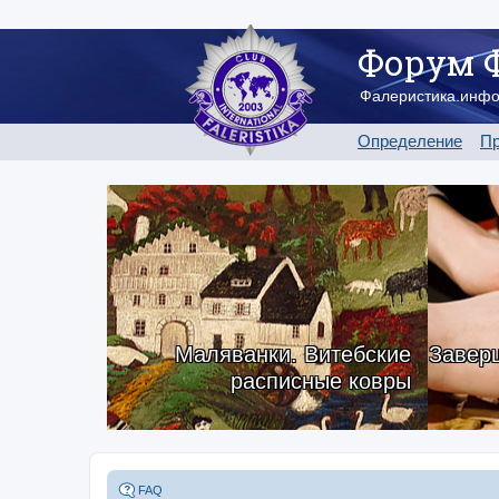
Форум 
Фалеристика.инф
Определение
Пр
Маляванки. Витебские
Заверш
расписные ковры
FAQ