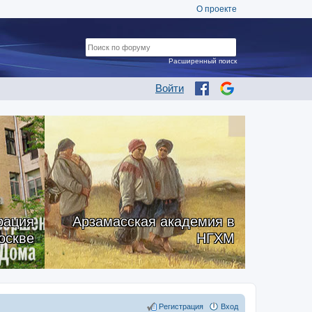
О проекте
Расширенный поиск
Войти
рация
Арзамасская академия в
оскве
НГХМ
Регистрация
Вход