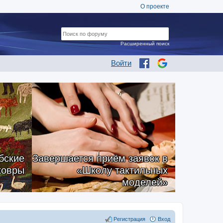
О проекте
Расширенный поиск
Войти
бские
Завершается приём заявок в
ковры
«Школу тактильных
моделей»
Регистрация
Вход