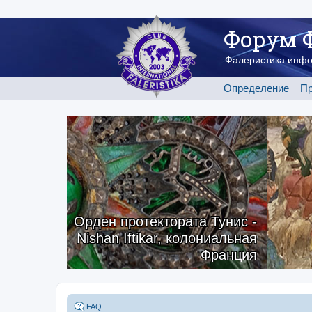
Форум 
Фалеристика.инф
Определение
Пр
Орден протектората Тунис -
Nishan Iftikar, колониальная
Франция
FAQ