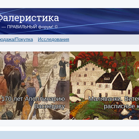
Фалеристика
о — ПРАВИЛЬНЫЙ форум! ©
одажа/Покупка
Исследования
170 лет Аполлинарию
Маляванки. Вите
Васнецову
расписные 