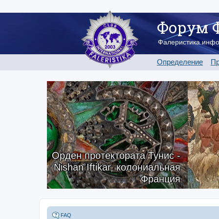
Форум 
Фалеристика.инф
Определение
Пр
Орден протектората Тунис -
Nishan Iftikar, колониальная
Франция
FAQ