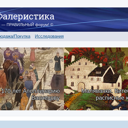
Фалеристика
о — ПРАВИЛЬНЫЙ форум! ©
одажа/Покупка
Исследования
170 лет Аполлинарию
Маляванки. Вите
Васнецову
расписные 