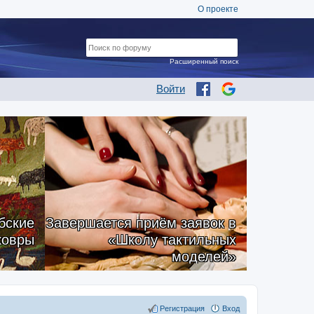
О проекте
Расширенный поиск
Войти
бские
Завершается приём заявок в
ковры
«Школу тактильных
моделей»
Регистрация
Вход