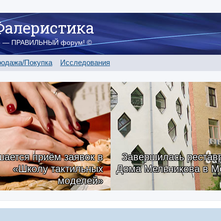
Фалеристика
о — ПРАВИЛЬНЫЙ форум! ©
одажа/Покупка
Исследования
ается приём заявок в
Завершилась рестав
«Школу тактильных
Дома Мельникова в М
моделей»