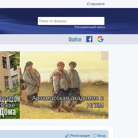
О проекте
Расширенный поиск
Войти
рация
Арзамасская академия в
оскве
НГХМ
Регистрация
Вход