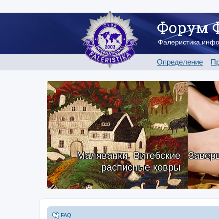
Форум 
Фалеристика.инф
Определение
Пр
Маляванки. Витебские
Заверш
расписные ковры
FAQ