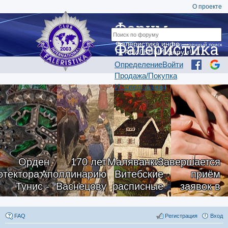
О проекте
Форум
Фалеристика
Фалеристика.инфо —
Расширенный поиск
ПРАВИЛЬНЫЙ форум! ©
Определение
Войти
Продажа/Покупка
Исследования
Орден
170 лет
Маляванки.
Завершается
отектората
Аполлинарию
Витебские
приём
Тунис -
Васнецову
расписные
заявок в
han Iftikar,
ковры
«Школу
ониальная
тактильных
FAQ
Регистрация
Вход
Франция
моделей»