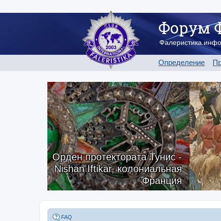
Форум 
Фалеристика.инф
Определение
Пр
Орден протектората Тунис -
Nishan Iftikar, колониальная
Франция
FAQ