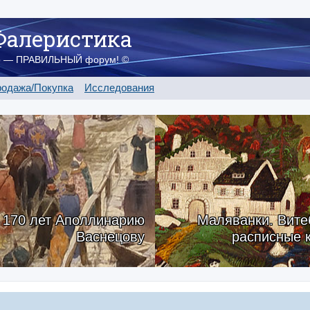
Фалеристика
о — ПРАВИЛЬНЫЙ форум! ©
одажа/Покупка
Исследования
170 лет Аполлинарию
Маляванки. Вите
Васнецову
расписные 