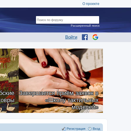
О проекте
Расширенный поиск
Войти
бские
Завершается приём заявок в
ковры
«Школу тактильных
моделей»
Регистрация
Вход