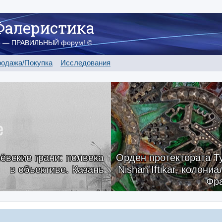
Фалеристика
о — ПРАВИЛЬНЫЙ форум! ©
одажа/Покупка
Исследования
ёвские грани: полвека
Орден протектората Ту
в объективе. Казань
Nishan Iftikar, колони
Фр