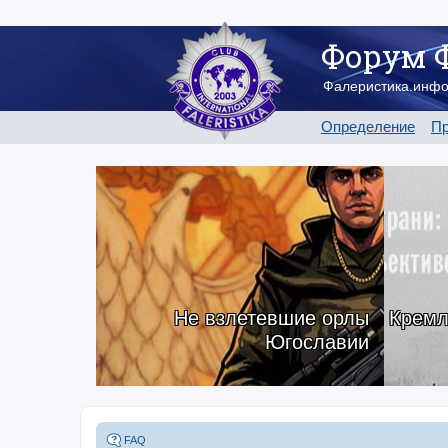
Форум 
Фалеристика.инф
Определение
Пр
Не взлетевшие орлы
Кремл
Югославии
FAQ