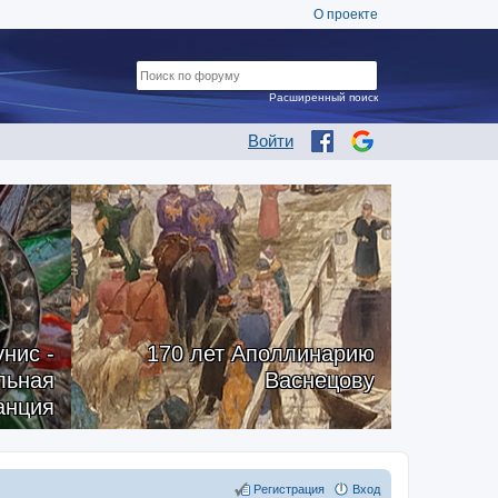
О проекте
Расширенный поиск
Войти
нис -
170 лет Аполлинарию
альная
Васнецову
анция
Регистрация
Вход