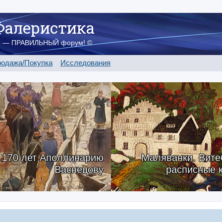
Фалеристика
о — ПРАВИЛЬНЫЙ форум! ©
одажа/Покупка
Исследования
170 лет Аполлинарию
Маляванки. Вите
Васнецову
расписные 