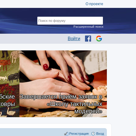
О проекте
Расширенный поиск
Войти
бские
Завершается приём заявок в
ковры
«Школу тактильных
моделей»
Регистрация
Вход