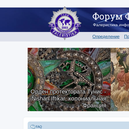
Форум 
Фалеристика.инф
Определение
Пр
Орден протектората Тунис -
Nishan Iftikar, колониальная
Франция
FAQ