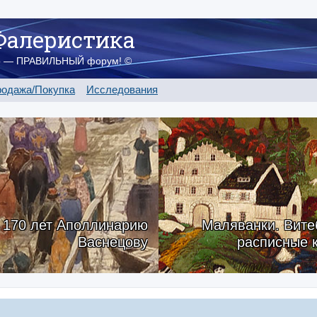
Фалеристика
о — ПРАВИЛЬНЫЙ форум! ©
одажа/Покупка
Исследования
170 лет Аполлинарию
Маляванки. Вите
Васнецову
расписные 