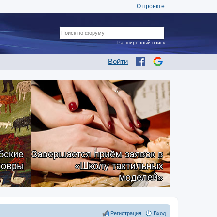
О проекте
Расширенный поиск
Войти
бские
Завершается приём заявок в
ковры
«Школу тактильных
моделей»
Регистрация
Вход