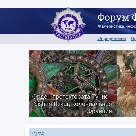
Форум 
Фалеристика.инф
Определение
Пр
Орден протектората Тунис -
Nishan Iftikar, колониальная
Франция
FAQ