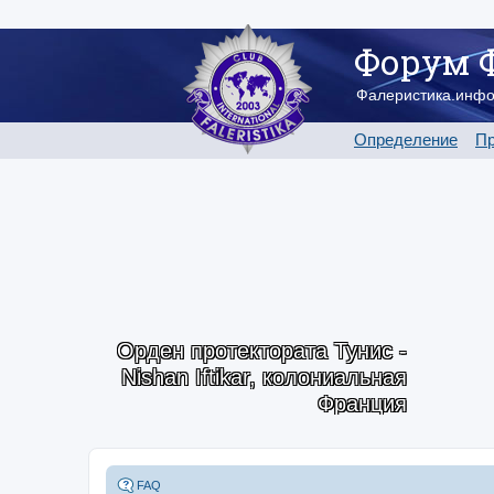
Форум 
Фалеристика.инф
Определение
Пр
Орден протектората Тунис -
Nishan Iftikar, колониальная
Франция
FAQ