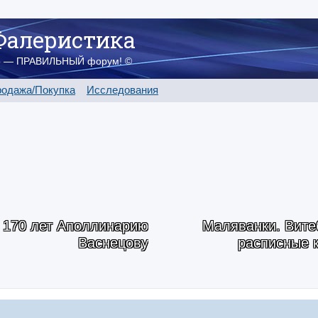
Фалеристика
о — ПРАВИЛЬНЫЙ форум! ©
одажа/Покупка
Исследования
170 лет Аполлинарию
Маляванки. Вите
Васнецову
расписные 