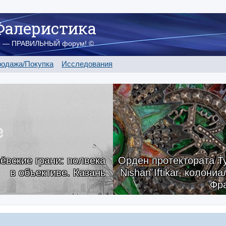
Фалеристика
о — ПРАВИЛЬНЫЙ форум! ©
одажа/Покупка
Исследования
ёвские грани: полвека
Орден протектората Ту
в объективе. Казань
Nishan Iftikar, колони
Фр