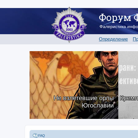
Форум 
Фалеристика.инф
Определение
Пр
Не взлетевшие орлы
Кремл
Югославии
FAQ