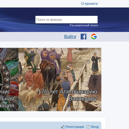
О проекте
Расширенный поиск
Войти
нис -
170 лет Аполлинарию
альная
Васнецову
анция
Регистрация
Вход