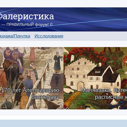
Фалеристика
о — ПРАВИЛЬНЫЙ форум! ©
одажа/Покупка
Исследования
170 лет Аполлинарию
Маляванки. Вите
Васнецову
расписные 