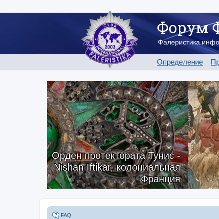
Форум 
Фалеристика.инф
Определение
Пр
Орден протектората Тунис -
Nishan Iftikar, колониальная
Франция
FAQ