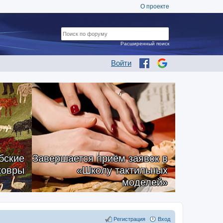
О проекте
Расширенный поиск
Войти
бские
Завершается приём заявок в
ковры
«Школу тактильных
моделей»
Регистрация
Вход