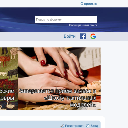
О проекте
Расширенный поиск
Войти
бские
Завершается приём заявок в
ковры
«Школу тактильных
моделей»
Регистрация
Вход