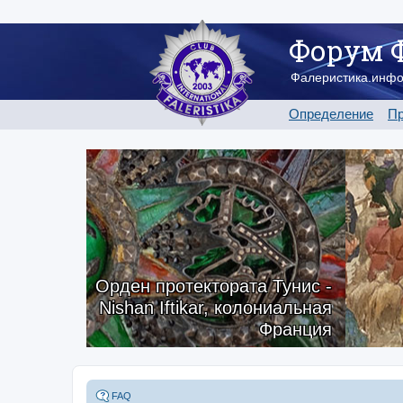
Форум 
Фалеристика.инф
Определение
Пр
Орден протектората Тунис -
Nishan Iftikar, колониальная
Франция
FAQ