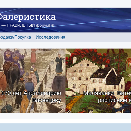
Фалеристика
о — ПРАВИЛЬНЫЙ форум! ©
одажа/Покупка
Исследования
170 лет Аполлинарию
Маляванки. Вите
Васнецову
расписные 