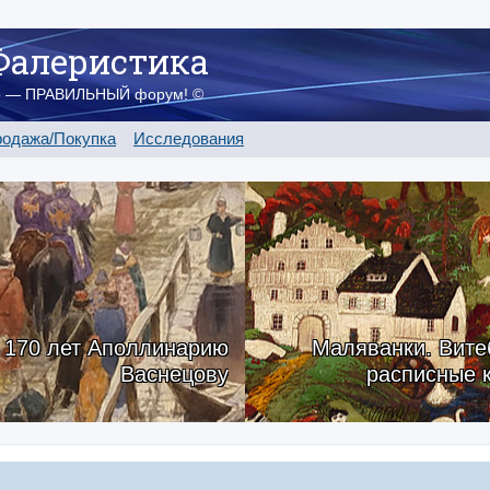
Фалеристика
о — ПРАВИЛЬНЫЙ форум! ©
одажа/Покупка
Исследования
170 лет Аполлинарию
Маляванки. Вите
Васнецову
расписные 