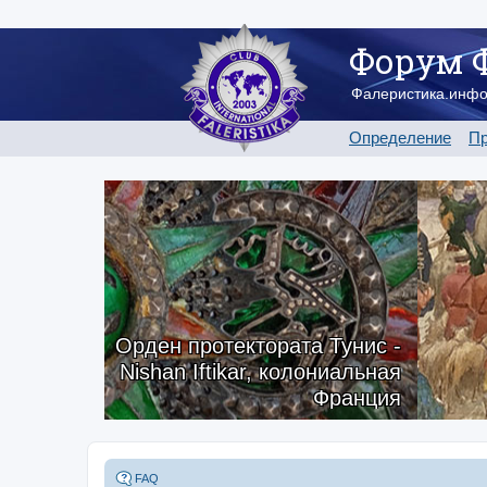
Форум 
Фалеристика.инф
Определение
Пр
Орден протектората Тунис -
Nishan Iftikar, колониальная
Франция
FAQ