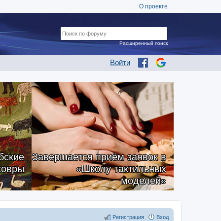
О проекте
Расширенный поиск
Войти
бские
Завершается приём заявок в
ковры
«Школу тактильных
моделей»
Регистрация
Вход