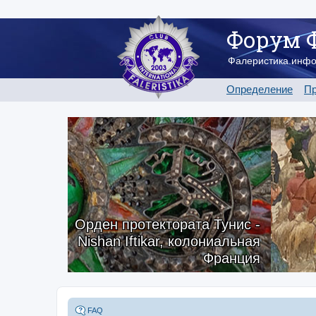
Форум 
Фалеристика.инф
Определение
Пр
Орден протектората Тунис -
Nishan Iftikar, колониальная
Франция
FAQ