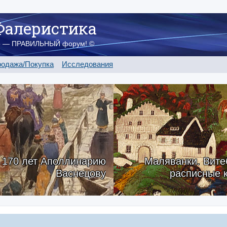
Фалеристика
о — ПРАВИЛЬНЫЙ форум! ©
одажа/Покупка
Исследования
170 лет Аполлинарию
Маляванки. Вите
Васнецову
расписные 