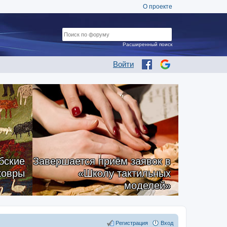
О проекте
Расширенный поиск
Войти
бские
Завершается приём заявок в
ковры
«Школу тактильных
моделей»
Регистрация
Вход