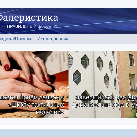
Фалеристика
о — ПРАВИЛЬНЫЙ форум! ©
одажа/Покупка
Исследования
ается приём заявок в
Завершилась рестав
«Школу тактильных
Дома Мельникова в М
моделей»