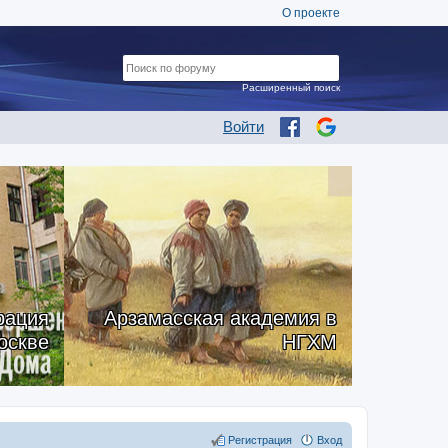
О проекте
Расширенный поиск
Войти
рация
Арзамасская академия в
оскве
НГХМ
Регистрация
Вход