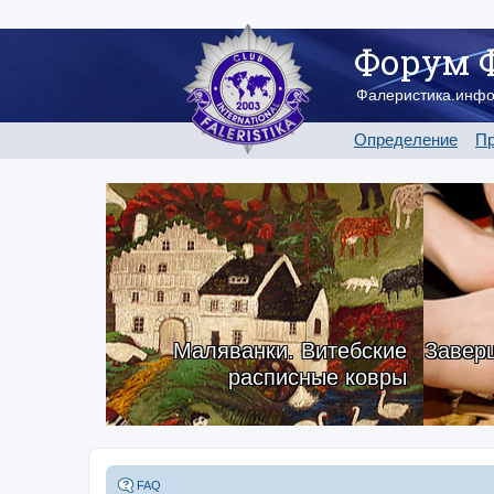
Форум 
Фалеристика.инф
Определение
Пр
Маляванки. Витебские
Заверш
расписные ковры
FAQ